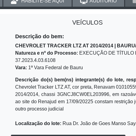
HABILITE-SE AQUI
AUDITÓRIO
VEÍCULOS
Descrição do bem:
CHEVROLET TRACKER LTZ AT 2014/2014 | BAURU
Natureza e nº do Processo:
EXECUÇÃO DE TÍTULO EX
37.2023.4.03.6108
Vara:
1ª Vara Federal de Bauru
Descrição do(s) bem(ns) integrante(s) do lote, res
Chevrolet Tracker LTZ AT, cor preta, Renavam 010105
2014/2014, chassi 3GNCJ8CW0EL203996, em razoável
ao site do Renajud em 17/09/20225 constam restrição j
outro processo judicial
Localização do lote:
Rua Dr. João de Goes Manso Sayã