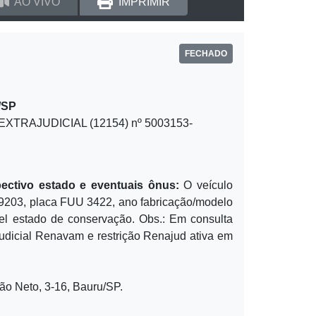
AO VIVO
IMPRIMIR
FECHADO
/SP
TRAJUDICIAL (12154) nº 5003153-
pectivo estado e eventuais ônus:
O veículo
59203, placa FUU 3422, ano fabricação/modelo
 estado de conservação. Obs.: Em consulta
udicial Renavam e restrição Renajud ativa em
o Neto, 3-16, Bauru/SP.