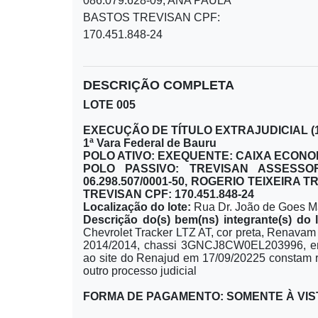
086.079.628-09, ANA PAULA
BASTOS TREVISAN CPF:
170.451.848-24
DESCRIÇÃO COMPLETA
LOTE 005
EXECUÇÃO DE TÍTULO EXTRAJUDICIAL (1215
1ª Vara Federal de Bauru
POLO ATIVO: EXEQUENTE: CAIXA ECONO
POLO PASSIVO: TREVISAN ASSESSO
06.298.507/0001-50, ROGERIO TEIXEIRA 
TREVISAN CPF: 170.451.848-24
Localização do lote:
Rua Dr. João de Goes Ma
Descrição do(s) bem(ns) integrante(s) do 
Chevrolet Tracker LTZ AT, cor preta, Renava
2014/2014, chassi 3GNCJ8CW0EL203996, em 
ao site do Renajud em 17/09/20225 constam re
outro processo judicial
FORMA DE PAGAMENTO: SOMENTE À VIS