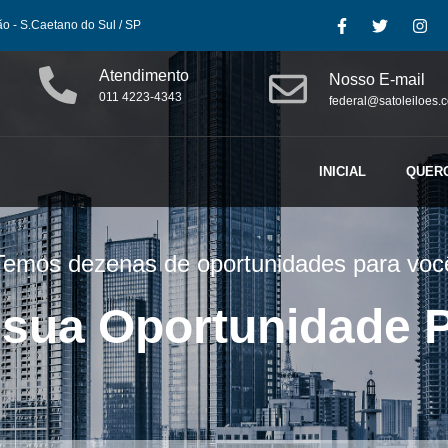
ão - S.Caetano do Sul / SP
Atendimento
Nosso E-mail
011 4223-4343
federal@satoleiloes.
INICIAL
QUER
Temos dezenas de oportunidades para voc
 sua
Oportunidade
P