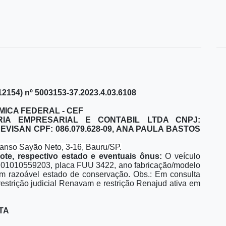
4) nº 5003153-37.2023.4.03.6108
MICA FEDERAL - CEF
RIA EMPRESARIAL E CONTABIL LTDA CNPJ:
TREVISAN CPF: 086.079.628-09, ANA PAULA BASTOS
nso Sayão Neto, 3-16, Bauru/SP.
lote, respectivo estado e eventuais ônus:
O veículo
m 01010559203, placa FUU 3422, ano fabricação/modelo
razoável estado de conservação. Obs.: Em consulta
strição judicial Renavam e restrição Renajud ativa em
TA