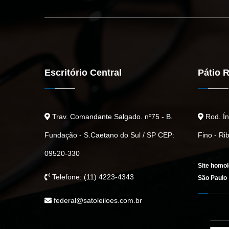
Escritório Central
Pátio R
Trav. Comandante Salgado. nº75 - B.
Rod. Índ
Fundação - S.Caetano do Sul / SP CEP:
Fino - Ri
09520-330
Site homol
Telefone: (11) 4223-4343
São Paulo
federal@satoleiloes.com.br